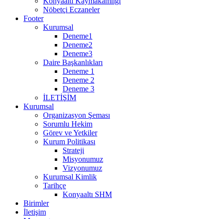
Konyaaltı Kaymakamlığı
Nöbetçi Eczaneler
Footer
Kurumsal
Deneme1
Deneme2
Deneme3
Daire Başkanlıkları
Deneme 1
Deneme 2
Deneme 3
İLETİŞİM
Kurumsal
Organizasyon Şeması
Sorumlu Hekim
Görev ve Yetkiler
Kurum Politikası
Strateji
Misyonumuz
Vizyonumuz
Kurumsal Kimlik
Tarihçe
Konyaaltı SHM
Birimler
İletişim