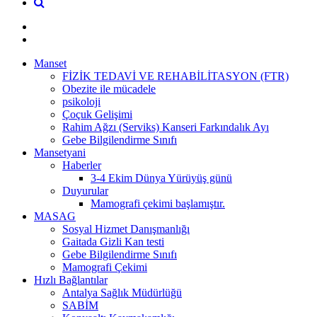
Manset
FİZİK TEDAVİ VE REHABİLİTASYON (FTR)
Obezite ile mücadele
psikoloji
Çoçuk Gelişimi
Rahim Ağzı (Serviks) Kanseri Farkındalık Ayı
Gebe Bilgilendirme Sınıfı
Mansetyani
Haberler
3-4 Ekim Dünya Yürüyüş günü
Duyurular
Mamografi çekimi başlamıştır.
MASAG
Sosyal Hizmet Danışmanlığı
Gaitada Gizli Kan testi
Gebe Bilgilendirme Sınıfı
Mamografi Çekimi
Hızlı Bağlantılar
Antalya Sağlık Müdürlüğü
SABİM