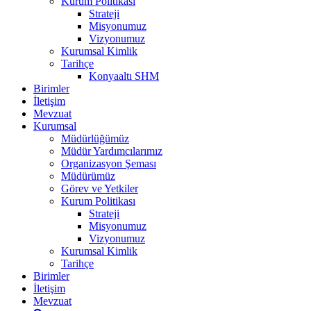
Kurum Politikası
Strateji
Misyonumuz
Vizyonumuz
Kurumsal Kimlik
Tarihçe
Konyaaltı SHM
Birimler
İletişim
Mevzuat
Kurumsal
Müdürlüğümüz
Müdür Yardımcılarımız
Organizasyon Şeması
Müdürümüz
Görev ve Yetkiler
Kurum Politikası
Strateji
Misyonumuz
Vizyonumuz
Kurumsal Kimlik
Tarihçe
Birimler
İletişim
Mevzuat